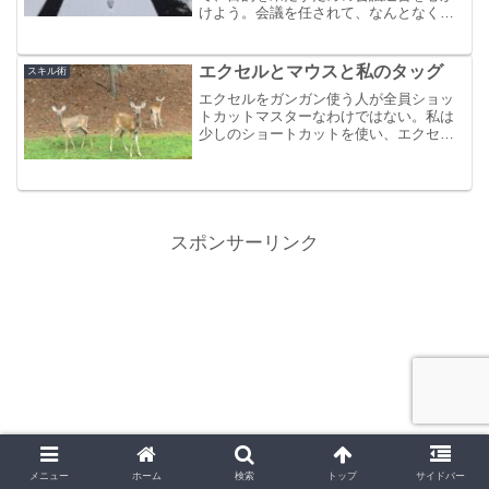
けよう。会議を任されて、なんとなく会
議運営するのは時間の無駄にしかならな
いし、評価にも繋がらない。会議を制す
るスキルをつけてキャリアの道を伸ばし
エクセルとマウスと私のタッグ
スキル術
ていこう。
エクセルをガンガン使う人が全員ショッ
トカットマスターなわけではない。私は
少しのショートカットを使い、エクセル
のクイックアクセスツールバーを好きな
ようにカスタムし、操作はマウスに頼っ
て作業をするスタイルのエクセル使い
だ。
スポンサーリンク
メニュー
ホーム
検索
トップ
サイドバー