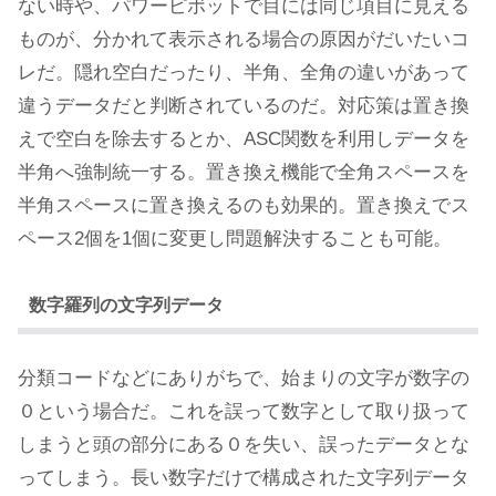
ない時や、パワーピボットで目には同じ項目に見える
ものが、分かれて表示される場合の原因がだいたいコ
レだ。隠れ空白だったり、半角、全角の違いがあって
違うデータだと判断されているのだ。対応策は置き換
えで空白を除去するとか、ASC関数を利用しデータを
半角へ強制統一する。置き換え機能で全角スペースを
半角スペースに置き換えるのも効果的。置き換えでス
ペース2個を1個に変更し問題解決することも可能。
数字羅列の文字列データ
分類コードなどにありがちで、始まりの文字が数字の
０という場合だ。これを誤って数字として取り扱って
しまうと頭の部分にある０を失い、誤ったデータとな
ってしまう。長い数字だけで構成された文字列データ