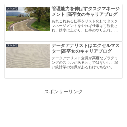
管理能力を伸ばすタスクマネージ
スキル術
メント |高卒女のキャリアブログ
あれこれある仕事をリスト化してタスク
マネージメントをやれば仕事は可視化さ
れ、効率は上がり、仕事のやり忘れ、締
め切り忘れもなくなる。上司とのコミュ
ニケーションも信頼関係もタスクマネー
ジメントでアップすること間違いなし。
データアナリストはエクセルマス
スキル術
ター|高卒女のキャリアブログ
データアナリスト全員が高度なプラグミ
ングのスキルがあるわけではないし、深
い統計学の知識があるわけでもない。私
のようにどちらもない者でもビジネス
や、システム、存在するデータの性質に
勘を働かせ、エクセルを使いこなし働く
データアナリストも沢山いるのだ。
スポンサーリンク