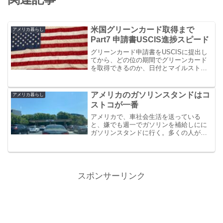
米国グリーンカード取得まで
アメリカ暮らし
Part7 申請書USCIS進捗スピード
グリーンカード申請書をUSCISに提出し
てから、どの位の期間でグリーンカード
を取得できるのか、日付とマイルストー
ンとなる出来事を記録した記事である。
アメリカのガソリンスタンドはコ
アメリカ暮らし
ストコが一番
アメリカで、車社会生活を送っている
と、嫌でも週一でガソリンを補給しにに
ガソリンスタンドに行く。多くの人が安
いガソリンを求めるが、安いだけだと不
安になる噂をきいた。それ以来我が家は
せっせとCostco(コストコ)のガソリンス
タンドに通っている。
スポンサーリンク