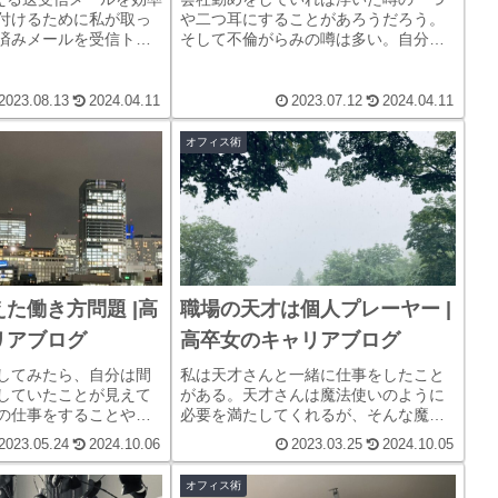
付けるために私が取っ
や二つ耳にすることがあろうだろう。
済みメールを受信トレ
そして不倫がらみの噂は多い。自分に
法だった。メールボッ
とって大事なものは何か考えて噂から
条件付き書式機能を設
自分を守ろう。
い補助機能も設定でき
2023.08.13
2024.04.11
2023.07.12
2024.04.11
オフィス術
た働き方問題 |高
職場の天才は個人プレーヤー |
リアブログ
高卒女のキャリアブログ
してみたら、自分は間
私は天才さんと一緒に仕事をしたこと
していたことが見えて
がある。天才さんは魔法使いのように
の仕事をすることや、
必要を満たしてくれるが、そんな魔法
てリスクの少ない仕事
は時間が来ると消えてしまい、結局自
2023.05.24
2024.10.06
2023.03.25
2024.10.05
ての課題がよくみえて
分でツケを払うことになる。やっぱり
る。一人頑張ってもそ
普通に凡人同士で助け合い、地道な努
オフィス術
仕事を生み出すだけだ
力で仕組みを作り上げることが現実的