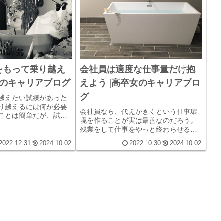
なのである。
をもって乗り越え
会社員は適度な仕事量だけ抱
女のキャリアブログ
えよう |高卒女のキャリアブロ
グ
越えたい試練があった
り越えるには何が必要
会社員なら、代えがきくという仕事環
ことは簡単だが、試練
境を作ることが実は最善なのだろう。
喜びと経験はプライス
残業をして仕事をやっと終わらせるよ
り越えるための負けな
うな働き方は、結局誰も得をしない無
と揺るがない希望を持
2022.12.31
2024.10.02
2022.10.30
2024.10.02
謀な仕事のやり方だったのだ。適正な
仕事量をもち、健やかに会社員ライフ
を送ることこそ会社員のいい所だ。