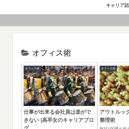
キャリア話
オフィス術
オフィス術
オフィス術
仕事が出来る会社員は楽がで
アウトルッ
きない |高卒女のキャリアブロ
整理術
グ
毎日100通を