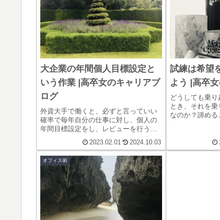
った。
大企業の年間個人目標設定と
試練は希望
いう作業 |高卒女のキャリアブ
よう |高卒
ログ
どうしても乗り
とき、それを乗
外資大手で働くと、必ずと言っていい
なのか？諦める
確率で毎年自分の仕事に対し、個人の
を乗り越えれば
年間目標設定をし、レビューを行うこ
レス。試練を乗
とになる。この結果が最終的には総合
い心と体に仲間
2023.02.01
2024.10.03
的な評価に繋がるというのだが、どう
とう！
もそれは表向きの形式であるようにし
オフィス術
か思えない。