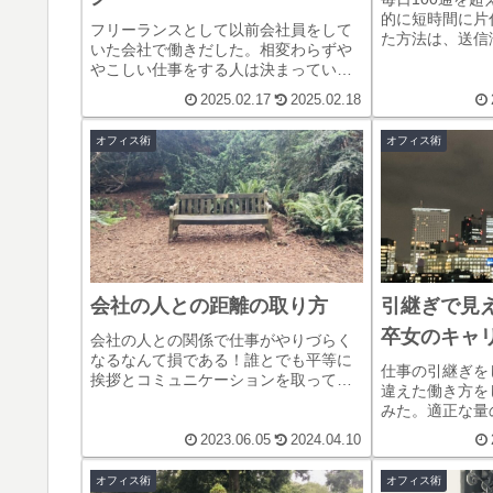
的に短時間に片
フリーランスとして以前会社員をして
た方法は、送信
いた会社で働きだした。相変わらずや
イで管理する方
やこしい仕事をする人は決まってい
クスのメールは
て、それは頭がいいとかそういうこと
定し視覚に優し
2025.02.17
2025.02.18
ではなく、「仕事が出来る人＝取り組
る。
める人」という構図なのである。
オフィス術
オフィス術
会社の人との距離の取り方
引継ぎで見え
卒女のキャ
会社の人との関係で仕事がやりづらく
なるなんて損である！誰とでも平等に
仕事の引継ぎを
挨拶とコミュニケーションを取って賢
違えた働き方を
く会社ライフ環境を作ろう！仕事場で
みた。適正な量
本当に信頼できる人は時間をかけて見
仕事の共有をし
つければいいだけだ。
2023.06.05
2024.04.10
の回し方につい
しまったのであ
オフィス術
オフィス術
れは属人化した