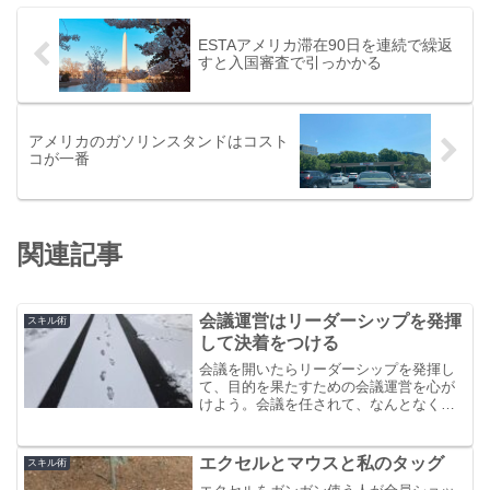
ESTAアメリカ滞在90日を連続で繰返
すと入国審査で引っかかる
アメリカのガソリンスタンドはコスト
コが一番
関連記事
会議運営はリーダーシップを発揮
スキル術
して決着をつける
会議を開いたらリーダーシップを発揮し
て、目的を果たすための会議運営を心が
けよう。会議を任されて、なんとなく会
議運営するのは時間の無駄にしかならな
いし、評価にも繋がらない。会議を制す
るスキルをつけてキャリアの道を伸ばし
エクセルとマウスと私のタッグ
スキル術
ていこう。