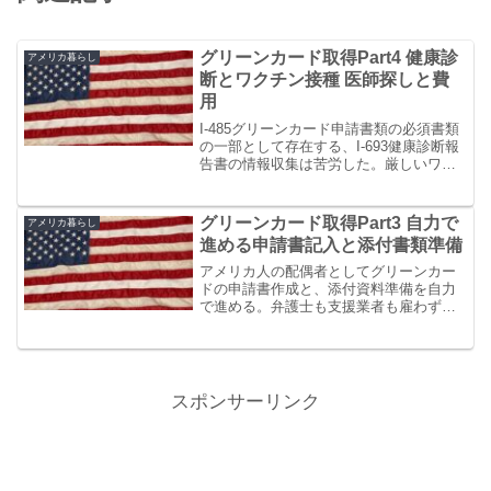
グリーンカード取得Part4 健康診
アメリカ暮らし
断とワクチン接種 医師探しと費
用
I-485グリーンカード申請書類の必須書類
の一部として存在する、I-693健康診断報
告書の情報収集は苦労した。厳しいワク
チン接種条件をクリアする為に抗体検査
もし、不足しているワクチン接種もし
た。そして想定した以上に費用も掛かっ
グリーンカード取得Part3 自力で
アメリカ暮らし
たのである。
進める申請書記入と添付書類準備
アメリカ人の配偶者としてグリーンカー
ドの申請書作成と、添付資料準備を自力
で進める。弁護士も支援業者も雇わず、
USCISの手引書、Youtubeとインターネッ
ト情報を頼って自力で準備した。
スポンサーリンク