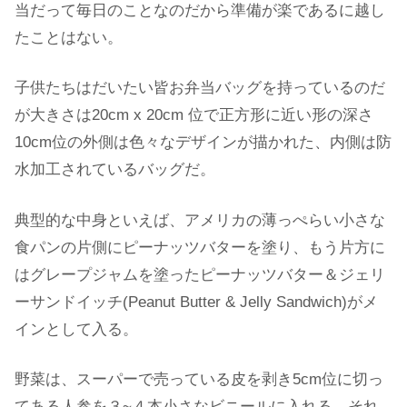
当だって毎日のことなのだから準備が楽であるに越し
たことはない。
子供たちはだいたい皆お弁当バッグを持っているのだ
が大きさは20cm x 20cm 位で正方形に近い形の深さ
10cm位の外側は色々なデザインが描かれた、内側は防
水加工されているバッグだ。
典型的な中身といえば、アメリカの薄っぺらい小さな
食パンの片側にピーナッツバターを塗り、もう片方に
はグレープジャムを塗ったピーナッツバター＆ジェリ
ーサンドイッチ(Peanut Butter & Jelly Sandwich)がメ
インとして入る。
野菜は、スーパーで売っている皮を剥き5cm位に切っ
てある人参を３~４本小さなビニールに入れる。それ