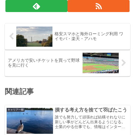
格安スマホと海外ローミング利用 ワ
イモバ・楽天・アハモ
アメリカで安いチケットを買って野球
を見に行く
関連記事
損する考え方を捨てて羽ばたこう
キャリア一般
誰でも努力して頑張れば結構それなりに
新しい事がどんどん出来るようになる。
士業のやる仕事でも、情報はインターネ
ットにあり容易に学習できる世の中だ。