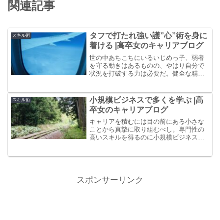
関連記事
タフで打たれ強い護”心”術を身に
スキル術
着ける |高卒女のキャリアブログ
世の中あちこちにいるいじめっ子、弱者
を守る動きはあるものの、やはり自分で
状況を打破する力は必要だ。健全な精神
のもと、自分の外にある正義に基準にし
て、誰とでもタフにやり合える技術が必
要だ。自分を守る護”心”術のご紹介。
小規模ビジネスで多くを学ぶ |高
スキル術
卒女のキャリアブログ
キャリアを積むには目の前にある小さな
ことから真摯に取り組むべし。専門性の
高いスキルを得るのに小規模ビジネスな
ら広範囲に学ぶチャンスを得やすいの
だ。難しいことも自分で対応しないとい
けないが、チャンスと思って挑んだ先に
はきっと多くの得るものがあるはずだ。
スポンサーリンク