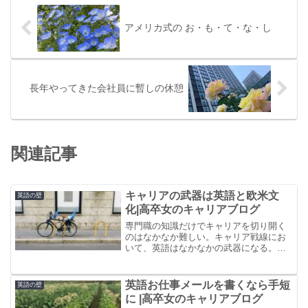
アメリカ式の お・も・て・な・し
長年やってきた会社員に暫しの休憩
関連記事
キャリアの武器は英語と欧米文
英語の壁
化|高卒女のキャリアブログ
専門職の知識だけでキャリアを切り開く
のはなかなか難しい。キャリア戦線にお
いて、英語はなかなかの武器になる。コ
ミュニケーション能力の高い英語力があ
れば強さ倍増だ。口論でも負けない討論
力を付けるべし！
英語お仕事メールを書くなら手短
英語の壁
に |高卒女のキャリアブログ