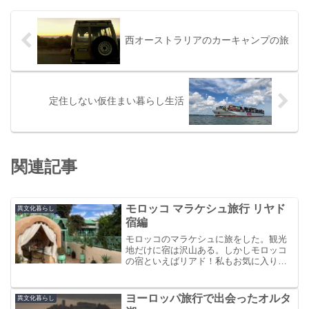
西オーストラリアのカーキャンプの旅
定住しない仮住まい暮らし生活
関連記事
モロッコ マラケシュ旅行 リヤド
異文化暮らし
宿編
モロッコのマラケシュに旅をした。観光
地だけに宿は沢山ある。しかしモロッコ
の宿といえばリアド！私もお気に入りの
リアドを見つけることができた。途中体
調をくずして寝込むことになり延泊を重
ねたが運よく延泊をすることができて快
ヨーロッパ旅行で出会ったオルタ
異文化暮らし
適な宿タイムであった。