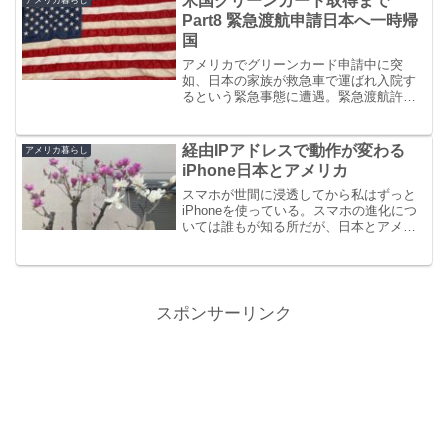
米国グリーンカード取得まで
Part8 緊急渡航申請日本へ一時帰
国
アメリカでグリーンカード申請中に突
如、日本の家族が救急車で運ばれ入院す
るという緊急事態に遭遇。緊急渡航許可
を申請するために奔走し、1週間後には日
本へ緊急帰国を果たした。緊急渡航申請
をして、米国再入国許可証取得するまで
経由IPアドレスで動作が変わる
アメリカ暮らし
の記録。
iPhone日本とアメリカ
スマホが世間に浸透してから私はずっと
iPhoneを使っている。スマホの進化につ
いては誰もが知る所だが、日本とアメリ
カに行ったり来たりしているうちに持っ
ているiPhoneが利用国によって違う仕様
になっていることに気が付いた。
スポンサーリンク