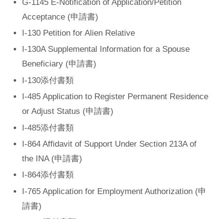
G-1145 E-Notification of Application/Petition
Acceptance (申請書)
I-130 Petition for Alien Relative
I-130A Supplemental Information for a Spouse
Beneficiary (申請書)
I-130添付書類
I-485 Application to Register Permanent Residence
or Adjust Status (申請書)
I-485添付書類
I-864 Affidavit of Support Under Section 213A of
the INA (申請書)
I-864添付書類
I-765 Application for Employment Authorization (申
請書)