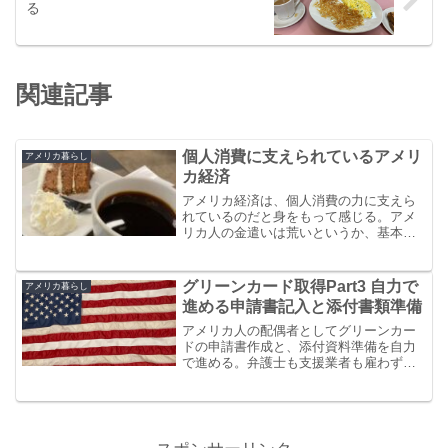
る
関連記事
個人消費に支えられているアメリ
アメリカ暮らし
カ経済
アメリカ経済は、個人消費の力に支えら
れているのだと身をもって感じる。アメ
リカ人の金遣いは荒いというか、基本大
盤振る舞いなのだ。それほどお金を持っ
ているというわけではない人も、アレも
コレも買うのは普通だし、気前のいいチ
グリーンカード取得Part3 自力で
アメリカ暮らし
ップさえ払うのである。
進める申請書記入と添付書類準備
アメリカ人の配偶者としてグリーンカー
ドの申請書作成と、添付資料準備を自力
で進める。弁護士も支援業者も雇わず、
USCISの手引書、Youtubeとインターネッ
ト情報を頼って自力で準備した。