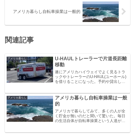
アメリカ暮らし自転車操業は一般的
関連記事
U-HAULトレーラーで片道長距離
アメリカ暮らし
移動
遂にアメリカハイウェイでよく見るトラ
ックやトレーラーのU-HAUL(ユーホール)
を借りることになった。予約や貸出し、
返却もスムーズな上にコールセンターも
とても使い勝手のいいものだった！
アメリカ暮らし自転車操業は一般
アメリカ暮らし
的
アメリカで暮らしてみて、多くの人が全
く貯金が無いのだと聞いて驚いた。毎日
の生活自体が自転車操業という人達がア
メリカの人口の半分以上も存在するらし
いのだ。このような状況を考えると、日